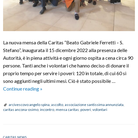
La nuova mensa della Caritas “Beato Gabriele Ferretti – S.
Stefano”, inaugurata il 15 dicembre 2022 alla presenza delle
Autorità, è in piena attività e ogni giorno ospita a cena circa 90
persone. Tanti anche i volontari che hanno deciso di donare il
proprio tempo per servire i poveri: 120 in totale, di cui 60 si
sono aggiunti negli ultimi mesi. Ciò è stato possibile …
Nuova
Continue reading
»
mensa
Caritas,
arcivescovo angelo spina
,
ascolto
,
associazione santissima annunziata
,
caritas ancona-osimo
,
incontro
,
mensa caritas
,
poveri
,
volontari
Mons.
Angelo
Spina:
“Cibo
CARITAS
,
NEWS