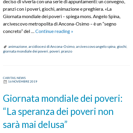
deciso di viverla con una serie di appuntamenti: un convegno,
pranzi con i poveri, giochi, animazione e preghiera. «La
Giornata mondiale dei poveri – spiega mons. Angelo Spina,
arcivescovo metropolita di Ancona-Osimo – è un “segno
Giornata
concreto” del …
Continue reading
»
mondiale
dei
animazione
,
arcidiocesi di Ancona-Osimo
,
arcivescovo angelo spina
,
giochi
,
giornata mondiale dei poveri
,
poveri
,
pranzo
poveri:
fermati,
sorridi
e
CARITAS
,
NEWS
16 NOVEMBRE 2019
ascolta
Giornata mondiale dei poveri:
“La speranza dei poveri non
sarà mai delusa”