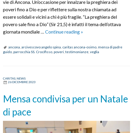
vie di Ancona. Un’occasione per innalzare la preghiera dei
poveri fino a Dio e per riflettere sulla nostra chiamata ad
essere solidali e vicini a chi è più fragile. “La preghiera del
povero sale fino a Dio” (Sir 21,5) è infatti il tema dell’ottava
Veglia
giornata mondiale …
Continue reading
»
con
i
ancona
,
arcivescovo angelo spina
,
caritas ancona-osimo
,
mensa di padre
guido
,
parrocchia SS. Crocifisso
,
poveri
,
testimonianze
,
veglia
poveri
per
le
vie
CARITAS
,
NEWS
26 DICEMBRE 2023
di
Ancona
Mensa condivisa per un Natale
di pace