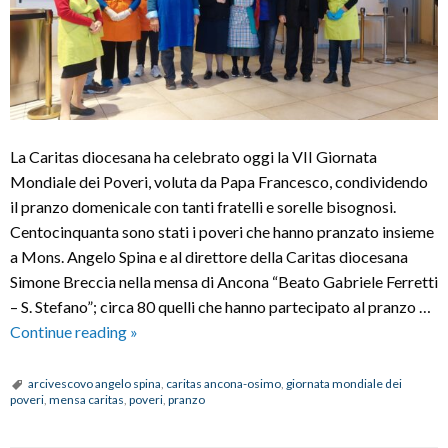
La Caritas diocesana ha celebrato oggi la VII Giornata
Mondiale dei Poveri, voluta da Papa Francesco, condividendo
il pranzo domenicale con tanti fratelli e sorelle bisognosi.
Centocinquanta sono stati i poveri che hanno pranzato insieme
a Mons. Angelo Spina e al direttore della Caritas diocesana
Simone Breccia nella mensa di Ancona “Beato Gabriele Ferretti
– S. Stefano”; circa 80 quelli che hanno partecipato al pranzo …
VII
Continue reading
»
Giornata
mondiale
arcivescovo angelo spina
,
caritas ancona-osimo
,
giornata mondiale dei
poveri
,
mensa caritas
,
poveri
,
pranzo
dei
poveri: