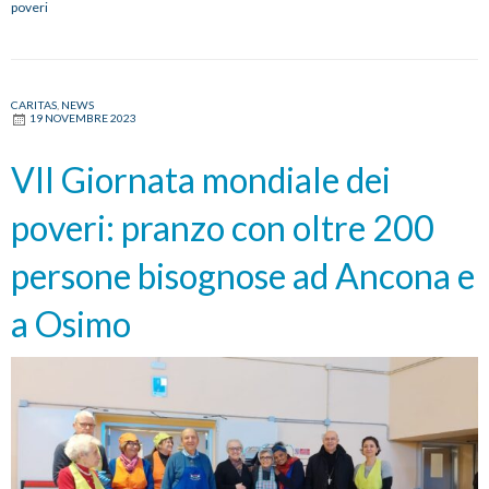
poveri
un
Natale
di
pace
CARITAS
,
NEWS
19 NOVEMBRE 2023
VII Giornata mondiale dei
poveri: pranzo con oltre 200
persone bisognose ad Ancona e
a Osimo