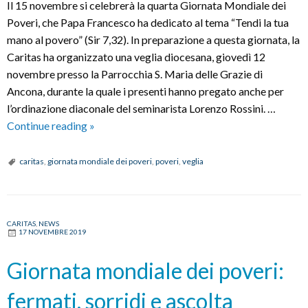
Il 15 novembre si celebrerà la quarta Giornata Mondiale dei
Poveri, che Papa Francesco ha dedicato al tema “Tendi la tua
mano al povero” (Sir 7,32). In preparazione a questa giornata, la
Caritas ha organizzato una veglia diocesana, giovedì 12
novembre presso la Parrocchia S. Maria delle Grazie di
Ancona, durante la quale i presenti hanno pregato anche per
l’ordinazione diaconale del seminarista Lorenzo Rossini. …
Veglia
Continue reading
»
per
la
caritas
,
giornata mondiale dei poveri
,
poveri
,
veglia
quarta
Giornata
Mondiale
CARITAS
,
NEWS
dei
17 NOVEMBRE 2019
Poveri:
“Tendi
Giornata mondiale dei poveri:
la
fermati, sorridi e ascolta
tua