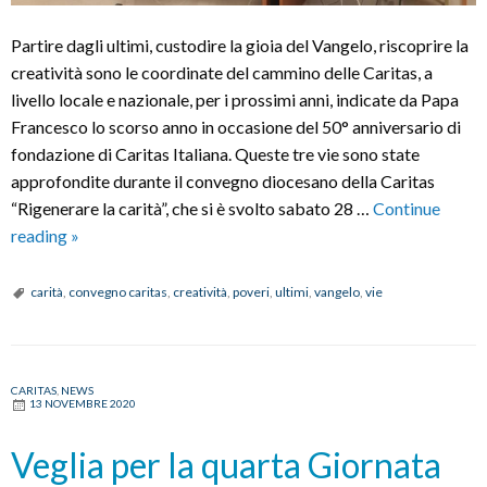
Partire dagli ultimi, custodire la gioia del Vangelo, riscoprire la
creatività sono le coordinate del cammino delle Caritas, a
livello locale e nazionale, per i prossimi anni, indicate da Papa
Francesco lo scorso anno in occasione del 50° anniversario di
fondazione di Caritas Italiana. Queste tre vie sono state
approfondite durante il convegno diocesano della Caritas
“Rigenerare la carità”, che si è svolto sabato 28 …
Continue
Convegno
reading
»
diocesano
della
carità
,
convegno caritas
,
creatività
,
poveri
,
ultimi
,
vangelo
,
vie
Caritas:
“Le
tre
CARITAS
,
NEWS
vie
13 NOVEMBRE 2020
di
Papa
Veglia per la quarta Giornata
Francesco