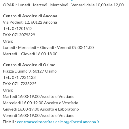
ORARI: Lunedì - Martedì - Mercoledì - Venerdì dalle 10,00 alle 12,00
g
a
Centro di Ascolto di Ancona
t
Via Podesti 12, 60122 Ancona
TEL. 071201512
i
FAX: 0712079329
o
Orari:
n
Lunedì - Mercoledì – Giovedì - Venerdì 09.00-11.00
Martedì – Giovedì 16.00-18.00
Centro di Ascolto di Osimo
Piazza Duomo 3, 60127 Osimo
TEL. 071 7231133
FAX: 071-7238225
Orari:
Martedì 16.00-19.00 Ascolto e Vestiario
Mercoledì 16.00-19.00 Ascolto e Vestiario
Giovedì 16.00-19.00 Ascolto e Laboratorio
Venerdì 16.00-19.00 Ascolto e Vestiario
EMAIL:
centroascoltocaritas.osimo@diocesi.ancona.it