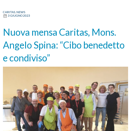
pranzo
con
CARITAS
,
NEWS
3 GIUGNO 2023
oltre
200
Nuova mensa Caritas, Mons.
persone
bisognose
Angelo Spina: “Cibo benedetto
ad
Ancona
e condiviso”
e
a
Osimo