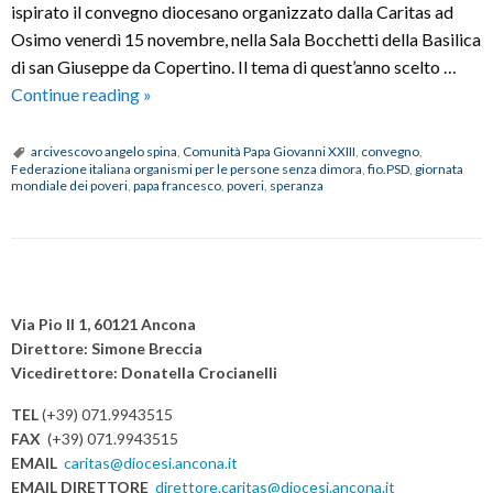
ispirato il convegno diocesano organizzato dalla Caritas ad
Osimo venerdì 15 novembre, nella Sala Bocchetti della Basilica
di san Giuseppe da Copertino. Il tema di quest’anno scelto …
Giornata
Continue reading
»
mondiale
dei
arcivescovo angelo spina
,
Comunità Papa Giovanni XXIII
,
convegno
,
Federazione italiana organismi per le persone senza dimora
,
fio.PSD
,
giornata
poveri:
mondiale dei poveri
,
papa francesco
,
poveri
,
speranza
“La
speranza
dei
poveri
P
non
o
Via Pio II 1, 60121 Ancona
sarà
s
Direttore: Simone Breccia
mai
Vicedirettore: Donatella Crocianelli
t
delusa”
N
TEL
(+39) 071.9943515
a
FAX
(+39) 071.9943515
v
EMAIL
caritas@diocesi.ancona.it
EMAIL DIRETTORE
direttore.caritas@diocesi.ancona.it
i