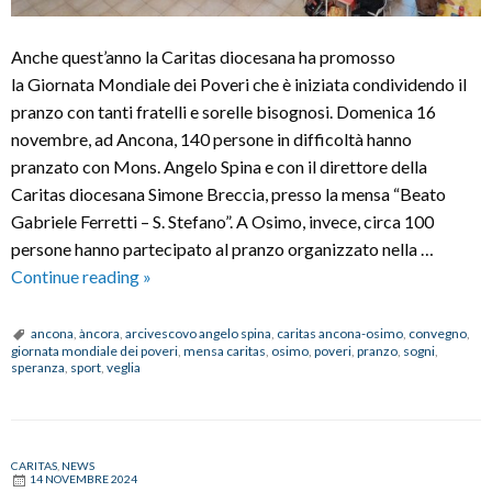
Anche quest’anno la Caritas diocesana ha promosso
la Giornata Mondiale dei Poveri che è iniziata condividendo il
pranzo con tanti fratelli e sorelle bisognosi. Domenica 16
novembre, ad Ancona, 140 persone in difficoltà hanno
pranzato con Mons. Angelo Spina e con il direttore della
Caritas diocesana Simone Breccia, presso la mensa “Beato
Gabriele Ferretti – S. Stefano”. A Osimo, invece, circa 100
persone hanno partecipato al pranzo organizzato nella …
Giornata
Continue reading
»
mondiale
dei
ancona
,
àncora
,
arcivescovo angelo spina
,
caritas ancona-osimo
,
convegno
,
giornata mondiale dei poveri
,
mensa caritas
,
osimo
,
poveri
,
pranzo
,
sogni
,
poveri:
speranza
,
sport
,
veglia
gesti,
volti
e
storie
CARITAS
,
NEWS
14 NOVEMBRE 2024