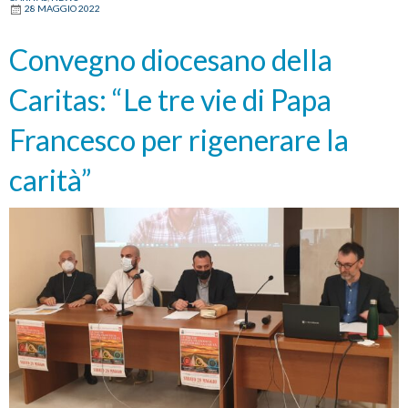
28 MAGGIO 2022
benedetto
e
Convegno diocesano della
condiviso”
Caritas: “Le tre vie di Papa
Francesco per rigenerare la
carità”