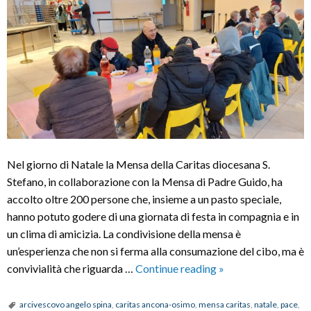
Nel giorno di Natale la Mensa della Caritas diocesana S.
Stefano, in collaborazione con la Mensa di Padre Guido, ha
accolto oltre 200 persone che, insieme a un pasto speciale,
hanno potuto godere di una giornata di festa in compagnia e in
un clima di amicizia. La condivisione della mensa è
un’esperienza che non si ferma alla consumazione del cibo, ma è
Mensa
convivialità che riguarda …
Continue reading
»
condivisa
per
arcivescovo angelo spina
,
caritas ancona-osimo
,
mensa caritas
,
natale
,
pace
,