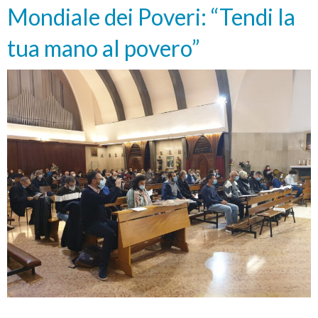
Mondiale dei Poveri: “Tendi la
per
rigenerare
tua mano al povero”
la
carità”