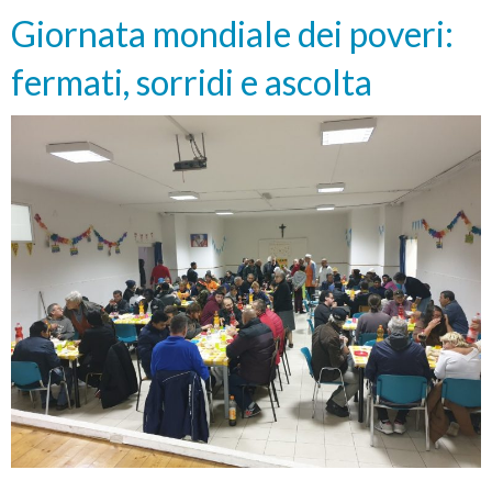
200
Giornata mondiale dei poveri:
persone
bisognose
fermati, sorridi e ascolta
ad
Ancona
e
a
Osimo