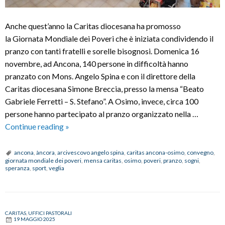
Anche quest’anno la Caritas diocesana ha promosso
la Giornata Mondiale dei Poveri che è iniziata condividendo il
pranzo con tanti fratelli e sorelle bisognosi. Domenica 16
novembre, ad Ancona, 140 persone in difficoltà hanno
pranzato con Mons. Angelo Spina e con il direttore della
Caritas diocesana Simone Breccia, presso la mensa “Beato
Gabriele Ferretti – S. Stefano”. A Osimo, invece, circa 100
persone hanno partecipato al pranzo organizzato nella …
Giornata
Continue reading
»
mondiale
dei
ancona
,
àncora
,
arcivescovo angelo spina
,
caritas ancona-osimo
,
convegno
,
giornata mondiale dei poveri
,
mensa caritas
,
osimo
,
poveri
,
pranzo
,
sogni
,
poveri:
speranza
,
sport
,
veglia
gesti,
volti
e
storie
CARITAS
,
UFFICI PASTORALI
19 MAGGIO 2025