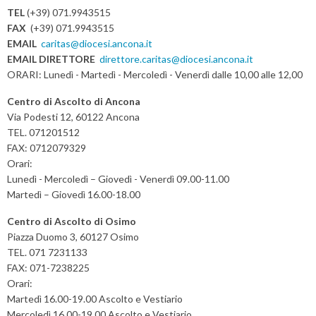
N
TEL
(+39) 071.9943515
a
FAX
(+39) 071.9943515
v
EMAIL
caritas@diocesi.ancona.it
EMAIL DIRETTORE
direttore.caritas@diocesi.ancona.it
i
ORARI: Lunedì - Martedì - Mercoledì - Venerdì dalle 10,00 alle 12,00
g
a
Centro di Ascolto di Ancona
t
Via Podesti 12, 60122 Ancona
TEL. 071201512
i
FAX: 0712079329
o
Orari:
n
Lunedì - Mercoledì – Giovedì - Venerdì 09.00-11.00
Martedì – Giovedì 16.00-18.00
Centro di Ascolto di Osimo
Piazza Duomo 3, 60127 Osimo
TEL. 071 7231133
FAX: 071-7238225
Orari:
Martedì 16.00-19.00 Ascolto e Vestiario
Mercoledì 16.00-19.00 Ascolto e Vestiario