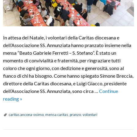
In attesa del Natale, i volontari della Caritas diocesana e
dell’Associazione SS. Annunziata hanno pranzato insieme nella
mensa “Beato Gabriele Ferretti – S. Stefano”. È stato un
momento di convivialità e fraternità, per ringraziare tutti
coloro che ogni giorno, con dedizione e generosità, sono al
fianco di chi ha bisogno. Come hanno spiegato Simone Breccia,
direttore della Caritas diocesana, e Luigi Giacco, presidente
dell’Associazione SS. Annunziata, sono circa …
Continue
Pranzo
reading
»
con
i
caritas ancona-osimo
,
mensa caritas
,
pranzo
,
volontari
volontari
della
Caritas