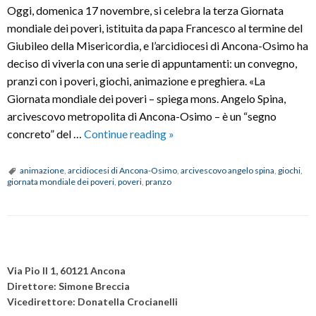
Oggi, domenica 17 novembre, si celebra la terza Giornata
mondiale dei poveri, istituita da papa Francesco al termine del
Giubileo della Misericordia, e l’arcidiocesi di Ancona-Osimo ha
deciso di viverla con una serie di appuntamenti: un convegno,
pranzi con i poveri, giochi, animazione e preghiera. «La
Giornata mondiale dei poveri – spiega mons. Angelo Spina,
arcivescovo metropolita di Ancona-Osimo – è un “segno
Giornata
concreto” del …
Continue reading
»
mondiale
dei
animazione
,
arcidiocesi di Ancona-Osimo
,
arcivescovo angelo spina
,
giochi
,
giornata mondiale dei poveri
,
poveri
,
pranzo
poveri:
fermati,
sorridi
e
P
ascolta
o
Via Pio II 1, 60121 Ancona
s
Direttore: Simone Breccia
Vicedirettore: Donatella Crocianelli
t