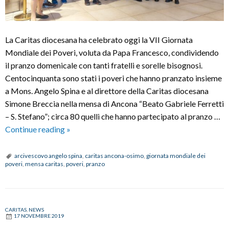
La Caritas diocesana ha celebrato oggi la VII Giornata
Mondiale dei Poveri, voluta da Papa Francesco, condividendo
il pranzo domenicale con tanti fratelli e sorelle bisognosi.
Centocinquanta sono stati i poveri che hanno pranzato insieme
a Mons. Angelo Spina e al direttore della Caritas diocesana
Simone Breccia nella mensa di Ancona “Beato Gabriele Ferretti
– S. Stefano”; circa 80 quelli che hanno partecipato al pranzo …
VII
Continue reading
»
Giornata
mondiale
arcivescovo angelo spina
,
caritas ancona-osimo
,
giornata mondiale dei
poveri
,
mensa caritas
,
poveri
,
pranzo
dei
poveri:
pranzo
con
CARITAS
,
NEWS
17 NOVEMBRE 2019
oltre