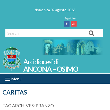
Skip
to
domenica 09 agosto 2026
content
Facebook
Youtube
Search
ANCONA – OSIMO
Menu
CARITAS
TAG ARCHIVES:
PRANZO