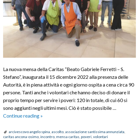
La nuova mensa della Caritas “Beato Gabriele Ferretti – S.
Stefano”, inaugurata il 15 dicembre 2022 alla presenza delle
Autorità, è in piena attività e ogni giorno ospita a cena circa 90
persone. Tanti anche i volontari che hanno deciso di donare il
proprio tempo per servire i poveri: 120 in totale, di cui 60 si
sono aggiunti negli ultimi mesi. Ciò è stato possibile …
Nuova
Continue reading
»
mensa
Caritas,
arcivescovo angelo spina
,
ascolto
,
associazione santissima annunziata
,
caritas ancona-osimo
,
incontro
,
mensa caritas
,
poveri
,
volontari
Mons.