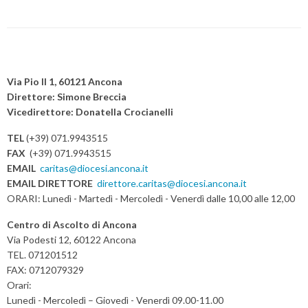
Angelo
Spina:
“Cibo
P
benedetto
o
Via Pio II 1, 60121 Ancona
e
s
Direttore: Simone Breccia
condiviso”
Vicedirettore: Donatella Crocianelli
t
N
TEL
(+39) 071.9943515
a
FAX
(+39) 071.9943515
v
EMAIL
caritas@diocesi.ancona.it
EMAIL DIRETTORE
direttore.caritas@diocesi.ancona.it
i
ORARI: Lunedì - Martedì - Mercoledì - Venerdì dalle 10,00 alle 12,00
g
a
Centro di Ascolto di Ancona
t
Via Podesti 12, 60122 Ancona
TEL. 071201512
i
FAX: 0712079329
o
Orari:
n
Lunedì - Mercoledì – Giovedì - Venerdì 09.00-11.00