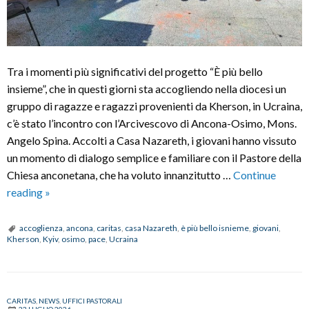
Tra i momenti più significativi del progetto “È più bello
insieme”, che in questi giorni sta accogliendo nella diocesi un
gruppo di ragazze e ragazzi provenienti da Kherson, in Ucraina,
c’è stato l’incontro con l’Arcivescovo di Ancona-Osimo, Mons.
Angelo Spina. Accolti a Casa Nazareth, i giovani hanno vissuto
un momento di dialogo semplice e familiare con il Pastore della
Chiesa anconetana, che ha voluto innanzitutto …
Continue
L’incontro
reading
»
dei
giovani
accoglienza
,
ancona
,
caritas
,
casa Nazareth
,
è più bello isnieme
,
giovani
,
Kherson
,
Kyiv
,
osimo
,
pace
,
Ucraina
di
Kherson
con
Mons.
CARITAS
,
NEWS
,
UFFICI PASTORALI