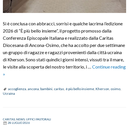
Si è conclusa con abbracci, sorrisi e qualche lacrima l’edizione
2026 di “È più bello insieme”, il progetto promosso dalla
Conferenza Episcopale Italiana e realizzato dalla Caritas
Diocesana di Ancona-Osimo, che ha accolto per due settimane
un gruppo di ragazze e ragazzi provenienti dalla città ucraina
di Kherson. Sono stati quindici giorni intensi, vissuti tra il mare,
le visite alla scoperta del nostro territorio, i …
Continue reading
Si
»
conclude
il
accoglienza
,
ancona
,
bambini
,
caritas
,
è più bello insieme
,
Kherson
,
osimo
,
Ucraina
Progetto
“È
più
bello
CARITAS
,
NEWS
,
UFFICI PASTORALI
28 LUGLIO 2026
insieme”