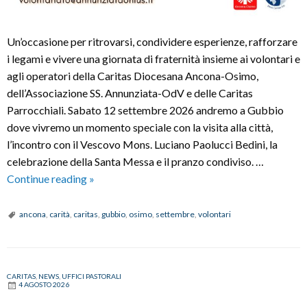
Un’occasione per ritrovarsi, condividere esperienze, rafforzare
i legami e vivere una giornata di fraternità insieme ai volontari e
agli operatori della Caritas Diocesana Ancona-Osimo,
dell’Associazione SS. Annunziata-OdV e delle Caritas
Parrocchiali. Sabato 12 settembre 2026 andremo a Gubbio
dove vivremo un momento speciale con la visita alla città,
l’incontro con il Vescovo Mons. Luciano Paolucci Bedini, la
celebrazione della Santa Messa e il pranzo condiviso. …
GIORNATA
Continue reading
»
INTERNAZIONALE
DELLA
ancona
,
carità
,
caritas
,
gubbio
,
osimo
,
settembre
,
volontari
CARITÀ
CARITAS
,
NEWS
,
UFFICI PASTORALI
4 AGOSTO 2026