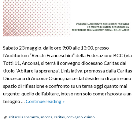
Sabato 23 maggio, dalle ore 9:00 alle 13:00, presso
l’Auditorium “Recchi Franceschini” della Federazione BCC (via
Totti 11, Ancona), si terrà il convegno diocesano Caritas dal
titolo “Abitare la speranza”. L’iniziativa, promossa dalla Caritas
Diocesana di Ancona-Osimo, nasce dal desiderio di aprire uno
spazio di riflessione e confronto su un tema oggi quanto mai
urgente: quello dell’abitare, inteso non solo come risposta a un
ABITARE
bisogno …
Continue reading
»
LA
SPERANZA
abitare la speranza
,
ancona
,
caritas
,
convegno
,
osimo