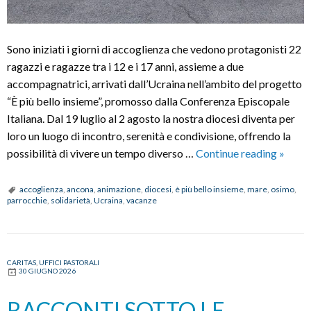
Sono iniziati i giorni di accoglienza che vedono protagonisti 22
ragazzi e ragazze tra i 12 e i 17 anni, assieme a due
accompagnatrici, arrivati dall’Ucraina nell’ambito del progetto
“È più bello insieme”, promosso dalla Conferenza Episcopale
Italiana. Dal 19 luglio al 2 agosto la nostra diocesi diventa per
loro un luogo di incontro, serenità e condivisione, offrendo la
È
possibilità di vivere un tempo diverso …
Continue reading
»
PIÙ
BELL
accoglienza
,
ancona
,
animazione
,
diocesi
,
è più bello insieme
,
mare
,
osimo
,
parrocchie
,
solidarietà
,
Ucraina
,
vacanze
INSIE
CARITAS
,
UFFICI PASTORALI
30 GIUGNO 2026
RACCONTI SOTTO LE