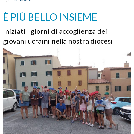
23 LUGLIO 2026
Angelo
Spina
È PIÙ BELLO INSIEME
iniziati i giorni di accoglienza dei
giovani ucraini nella nostra diocesi