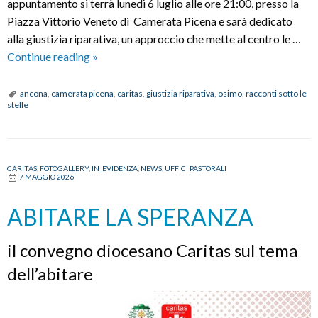
appuntamento si terrà lunedì 6 luglio alle ore 21:00, presso la
Piazza Vittorio Veneto di Camerata Picena e sarà dedicato
alla giustizia riparativa, un approccio che mette al centro le …
RACCONTI
Continue reading
»
SOTTO
LE
ancona
,
camerata picena
,
caritas
,
giustizia riparativa
,
osimo
,
racconti sotto le
stelle
STELLE
2026
–
GIUSTIZIA
CARITAS
,
FOTOGALLERY
,
IN_EVIDENZA
,
NEWS
,
UFFICI PASTORALI
7 MAGGIO 2026
RIPARATIVA
ABITARE LA SPERANZA
il convegno diocesano Caritas sul tema
dell’abitare