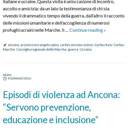
italiane e ucraine. Questa visita è un’occasione di incontro,
ascolto e amicizia: da un lato la testimonianza di chi sta
vivendo il drammatico tempo della guerra, dall’altro il racconto
delle missioni umanitarie e dell’accoglienza di numerosi
Caritas
profughi ucraini nelle Marche. Il …
Continue reading
»
Kyiv
ad
ancona
,
arcivescovo angelo spina
,
caritas ancona-osimo
,
Caritas Kyiv
,
Caritas
Marche
,
Consiglio regionale delle Marche
,
guerra
,
Ucraina
Ancona:
in
Consiglio
regionale
NEWS
9 GENNAIO 2026
confronto
su
Episodi di violenza ad Ancona:
accoglienza
e
“Servono prevenzione,
sostegno
all’Ucraina
educazione e inclusione”