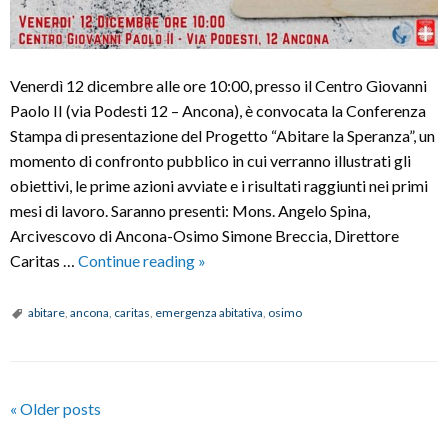
Venerdì 12 dicembre alle ore 10:00, presso il Centro Giovanni
Paolo II (via Podesti 12 – Ancona), è convocata la Conferenza
Stampa di presentazione del Progetto “Abitare la Speranza”, un
momento di confronto pubblico in cui verranno illustrati gli
obiettivi, le prime azioni avviate e i risultati raggiunti nei primi
mesi di lavoro. Saranno presenti: Mons. Angelo Spina,
Arcivescovo di Ancona-Osimo Simone Breccia, Direttore
Conferenza
Caritas …
Continue reading
»
Stampa
“Abitare
abitare
,
ancona
,
caritas
,
emergenza abitativa
,
osimo
la
Speranza”
P
«
Older posts
o