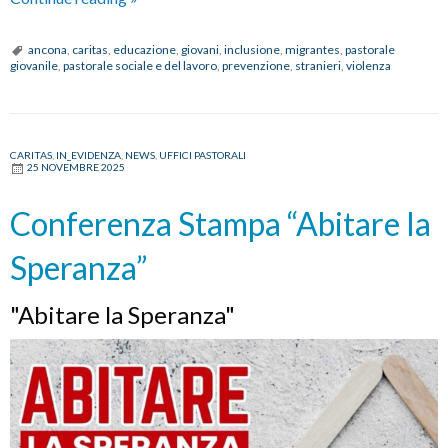
di
violenza
ancona
,
caritas
,
educazione
,
giovani
,
inclusione
,
migrantes
,
pastorale
giovanile
,
pastorale sociale e del lavoro
,
prevenzione
,
stranieri
,
violenza
ad
Ancona:
“Servono
prevenzione,
CARITAS
,
IN_EVIDENZA
,
NEWS
,
UFFICI PASTORALI
25 NOVEMBRE 2025
educazione
e
Conferenza Stampa “Abitare la
inclusione”
Speranza”
"Abitare la Speranza"