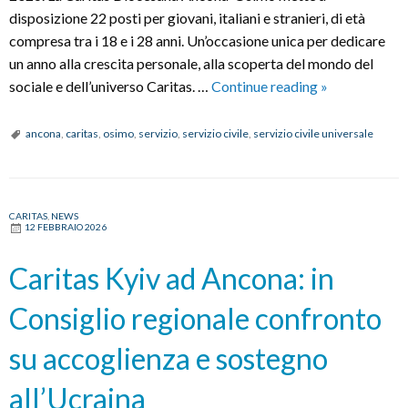
disposizione 22 posti per giovani, italiani e stranieri, di età
compresa tra i 18 e i 28 anni. Un’occasione unica per dedicare
un anno alla crescita personale, alla scoperta del mondo del
SERVIZIO
sociale e dell’universo Caritas. …
Continue reading
»
CIVILE
IN
ancona
,
caritas
,
osimo
,
servizio
,
servizio civile
,
servizio civile universale
CARITAS
CARITAS
,
NEWS
12 FEBBRAIO 2026
Caritas Kyiv ad Ancona: in
Consiglio regionale confronto
su accoglienza e sostegno
all’Ucraina