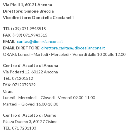
s
Via Pio II 1, 60121 Ancona
t
Direttore: Simone Breccia
Vicedirettore: Donatella Crocianelli
N
a
TEL
(+39) 071.9943515
v
FAX
(+39) 071.9943515
i
EMAIL
caritas@diocesi.ancona.it
EMAIL DIRETTORE
direttore.caritas@diocesi.ancona.it
g
ORARI: Lunedì - Martedì - Mercoledì - Venerdì dalle 10,00 alle 12,00
a
t
Centro di Ascolto di Ancona
i
Via Podesti 12, 60122 Ancona
TEL. 071201512
o
FAX: 0712079329
n
Orari:
Lunedì - Mercoledì – Giovedì - Venerdì 09.00-11.00
Martedì – Giovedì 16.00-18.00
Centro di Ascolto di Osimo
Piazza Duomo 3, 60127 Osimo
TEL. 071 7231133