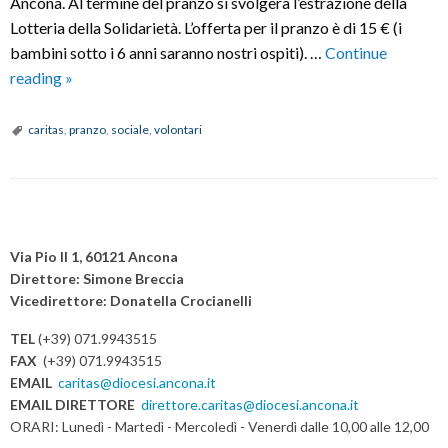
Ancona. Al termine del pranzo si svolgerà l’estrazione della
Lotteria della Solidarietà. L’offerta per il pranzo è di 15 € (i
bambini sotto i 6 anni saranno nostri ospiti). …
Continue
PRANZO
reading
»
SOCIALE
caritas
,
pranzo
,
sociale
,
volontari
P
o
Via Pio II 1, 60121 Ancona
s
Direttore: Simone Breccia
Vicedirettore: Donatella Crocianelli
t
N
TEL
(+39) 071.9943515
a
FAX
(+39) 071.9943515
v
EMAIL
caritas@diocesi.ancona.it
EMAIL DIRETTORE
direttore.caritas@diocesi.ancona.it
i
ORARI: Lunedì - Martedì - Mercoledì - Venerdì dalle 10,00 alle 12,00
g