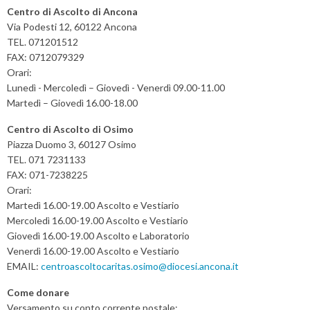
a
Centro di Ascolto di Ancona
t
Via Podesti 12, 60122 Ancona
TEL. 071201512
i
FAX: 0712079329
o
Orari:
n
Lunedì - Mercoledì – Giovedì - Venerdì 09.00-11.00
Martedì – Giovedì 16.00-18.00
Centro di Ascolto di Osimo
Piazza Duomo 3, 60127 Osimo
TEL. 071 7231133
FAX: 071-7238225
Orari:
Martedì 16.00-19.00 Ascolto e Vestiario
Mercoledì 16.00-19.00 Ascolto e Vestiario
Giovedì 16.00-19.00 Ascolto e Laboratorio
Venerdì 16.00-19.00 Ascolto e Vestiario
EMAIL:
centroascoltocaritas.osimo@diocesi.ancona.it
Come donare
Versamento su conto corrente postale: