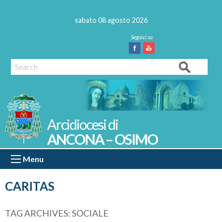
Skip
to
sabato 08 agosto 2026
content
Facebook
Youtube
Search
ANCONA – OSIMO
Menu
CARITAS
TAG ARCHIVES:
SOCIALE