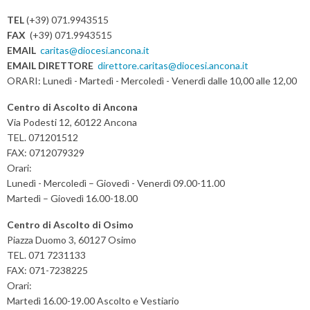
N
TEL
(+39) 071.9943515
a
FAX
(+39) 071.9943515
v
EMAIL
caritas@diocesi.ancona.it
EMAIL DIRETTORE
direttore.caritas@diocesi.ancona.it
i
ORARI: Lunedì - Martedì - Mercoledì - Venerdì dalle 10,00 alle 12,00
g
a
Centro di Ascolto di Ancona
t
Via Podesti 12, 60122 Ancona
TEL. 071201512
i
FAX: 0712079329
o
Orari:
n
Lunedì - Mercoledì – Giovedì - Venerdì 09.00-11.00
Martedì – Giovedì 16.00-18.00
Centro di Ascolto di Osimo
Piazza Duomo 3, 60127 Osimo
TEL. 071 7231133
FAX: 071-7238225
Orari:
Martedì 16.00-19.00 Ascolto e Vestiario