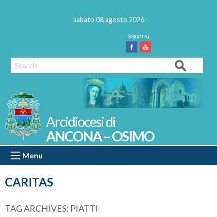
Skip
to
sabato 08 agosto 2026
content
Facebook
Youtube
Search
ANCONA – OSIMO
Menu
CARITAS
TAG ARCHIVES:
PIATTI