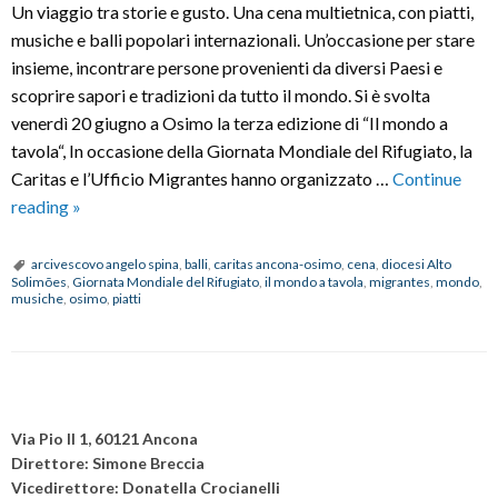
Un viaggio tra storie e gusto. Una cena multietnica, con piatti,
musiche e balli popolari internazionali. Un’occasione per stare
insieme, incontrare persone provenienti da diversi Paesi e
scoprire sapori e tradizioni da tutto il mondo. Si è svolta
venerdì 20 giugno a Osimo la terza edizione di “Il mondo a
tavola“, In occasione della Giornata Mondiale del Rifugiato, la
Caritas e l’Ufficio Migrantes hanno organizzato …
Continue
“Il
reading
»
mondo
a
arcivescovo angelo spina
,
balli
,
caritas ancona-osimo
,
cena
,
diocesi Alto
Solimões
,
Giornata Mondiale del Rifugiato
,
il mondo a tavola
,
migrantes
,
mondo
,
tavola”
musiche
,
osimo
,
piatti
con
piatti,
musiche
e
P
balli
o
Via Pio II 1, 60121 Ancona
internazionali
s
Direttore: Simone Breccia
Vicedirettore: Donatella Crocianelli
t