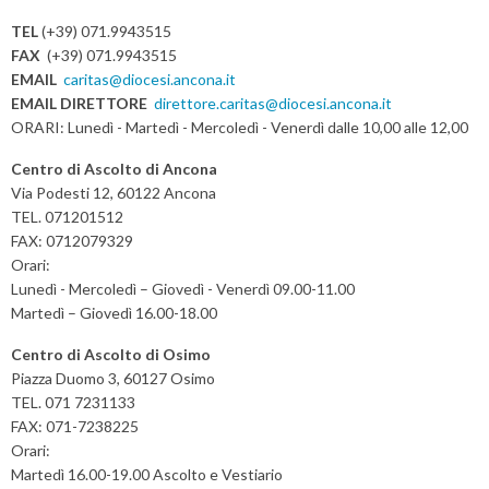
N
TEL
(+39) 071.9943515
a
FAX
(+39) 071.9943515
v
EMAIL
caritas@diocesi.ancona.it
EMAIL DIRETTORE
direttore.caritas@diocesi.ancona.it
i
ORARI: Lunedì - Martedì - Mercoledì - Venerdì dalle 10,00 alle 12,00
g
a
Centro di Ascolto di Ancona
t
Via Podesti 12, 60122 Ancona
TEL. 071201512
i
FAX: 0712079329
o
Orari:
n
Lunedì - Mercoledì – Giovedì - Venerdì 09.00-11.00
Martedì – Giovedì 16.00-18.00
Centro di Ascolto di Osimo
Piazza Duomo 3, 60127 Osimo
TEL. 071 7231133
FAX: 071-7238225
Orari:
Martedì 16.00-19.00 Ascolto e Vestiario