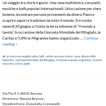
Un viaggio tra storie e gusto. Una cena multietnica, con piatti,
musiche e balli popolari internazionali. Un’occasione per stare
insieme, incontrare persone provenienti da diversi Paesi e
scoprire sapori e tradizioni da tutto il mondo. Si è svolta
venerdì 20 giugno a Osimo la terza edizione di “Il mondo a
tavola“, In occasione della Giornata Mondiale del Rifugiato, la
Caritas e l’Ufficio Migrantes hanno organizzato …
Continue
“Il
reading
»
mondo
a
arcivescovo angelo spina
,
balli
,
caritas ancona-osimo
,
cena
,
diocesi Alto
Solimões
,
Giornata Mondiale del Rifugiato
,
il mondo a tavola
,
migrantes
,
mondo
,
tavola”
musiche
,
osimo
,
piatti
con
piatti,
musiche
e
P
balli
o
Via Pio II 1, 60121 Ancona
internazionali
s
Direttore: Simone Breccia
Vicedirettore: Donatella Crocianelli
t