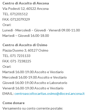
a
Centro di Ascolto di Ancona
t
Via Podesti 12, 60122 Ancona
TEL. 071201512
i
FAX: 0712079329
o
Orari:
n
Lunedì - Mercoledì – Giovedì - Venerdì 09.00-11.00
Martedì – Giovedì 16.00-18.00
Centro di Ascolto di Osimo
Piazza Duomo 3, 60127 Osimo
TEL. 071 7231133
FAX: 071-7238225
Orari:
Martedì 16.00-19.00 Ascolto e Vestiario
Mercoledì 16.00-19.00 Ascolto e Vestiario
Giovedì 16.00-19.00 Ascolto e Laboratorio
Venerdì 16.00-19.00 Ascolto e Vestiario
EMAIL:
centroascoltocaritas.osimo@diocesi.ancona.it
Come donare
Versamento su conto corrente postale: