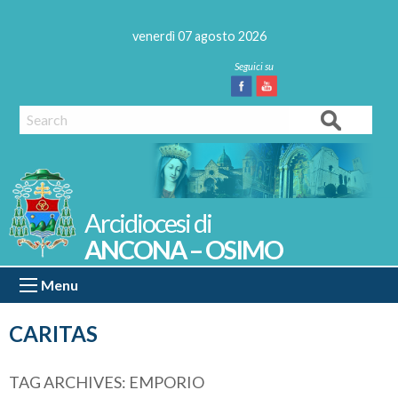
Skip
to
venerdì 07 agosto 2026
content
Facebook
Youtube
Search
ANCONA – OSIMO
Menu
CARITAS
TAG ARCHIVES:
EMPORIO