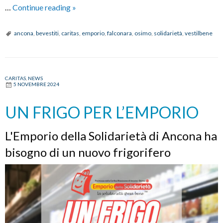
10
…
Continue reading
»
anni
di
ancona
,
bevestiti
,
caritas
,
emporio
,
falconara
,
osimo
,
solidarietà
,
vestilbene
Emporio
della
Solidarietà
CARITAS
,
NEWS
5 NOVEMBRE 2024
UN FRIGO PER L’EMPORIO
L'Emporio della Solidarietà di Ancona ha
bisogno di un nuovo frigorifero