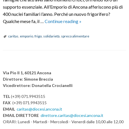
supporto essenziale. All’Emporio di Ancona afferiscono più di
400 nuclei familiari l’anno. Perché un nuovo frigorifero?
UN
Qualche mese fa, il …
Continue reading
»
FRIGO
PER
caritas
,
emporio
,
frigo
,
solidarietà
,
spreco alimentare
L’EMPORIO
P
o
Via Pio II 1, 60121 Ancona
s
Direttore: Simone Breccia
Vicedirettore: Donatella Crocianelli
t
N
TEL
(+39) 071.9943515
a
FAX
(+39) 071.9943515
v
EMAIL
caritas@diocesi.ancona.it
EMAIL DIRETTORE
direttore.caritas@diocesi.ancona.it
i
ORARI: Lunedì - Martedì - Mercoledì - Venerdì dalle 10,00 alle 12,00
g