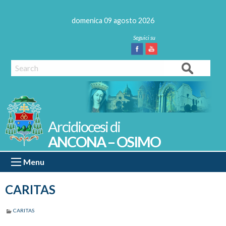
Skip
to
domenica 09 agosto 2026
content
Facebook
Youtube
Search
ANCONA – OSIMO
Menu
CARITAS
CARITAS