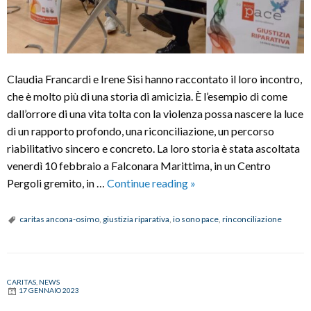
Claudia Francardi e Irene Sisi hanno raccontato il loro incontro,
che è molto più di una storia di amicizia. È l’esempio di come
dall’orrore di una vita tolta con la violenza possa nascere la luce
di un rapporto profondo, una riconciliazione, un percorso
riabilitativo sincero e concreto. La loro storia è stata ascoltata
venerdì 10 febbraio a Falconara Marittima, in un Centro
Ricostruire
Pergoli gremito, in …
Continue reading
»
la
pace:
caritas ancona-osimo
,
giustizia riparativa
,
io sono pace
,
rinconciliazione
la
storia
di
CARITAS
,
NEWS
misericordia
17 GENNAIO 2023
e