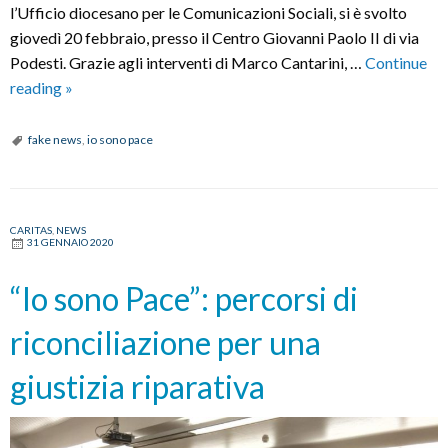
l’Ufficio diocesano per le Comunicazioni Sociali, si è svolto
giovedì 20 febbraio, presso il Centro Giovanni Paolo II di via
Podesti. Grazie agli interventi di Marco Cantarini, …
Continue
Fake
reading
»
news:
come
fake news
,
io sono pace
riconoscerle
e
come
CARITAS
,
NEWS
difendersi
31 GENNAIO 2020
“Io sono Pace”: percorsi di
riconciliazione per una
giustizia riparativa