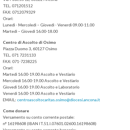
TEL. 071201512
i
FAX: 0712079329
o
Orari:
n
Lunedì - Mercoledì – Giovedì - Venerdì 09.00-11.00
Martedì – Giovedì 16.00-18.00
Centro di Ascolto di Osimo
Piazza Duomo 3, 60127 Osimo
TEL. 071 7231133
FAX: 071-7238225
Orari:
Martedì 16.00-19.00 Ascolto e Vestiario
Mercoledì 16.00-19.00 Ascolto e Vestiario
Giovedì 16.00-19.00 Ascolto e Laboratorio
Venerdì 16.00-19.00 Ascolto e Vestiario
EMAIL:
centroascoltocaritas.osimo@diocesi.ancona.it
Come donare
Versamento su conto corrente postale:
n° 16198608 (IBAN IT.51.I.07601.02600.16198608)
Versamento su conto corrente bancario: