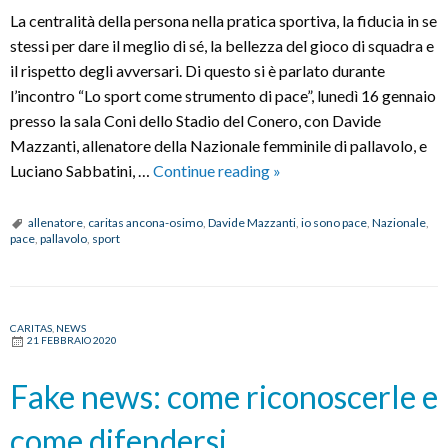
La centralità della persona nella pratica sportiva, la fiducia in se
stessi per dare il meglio di sé, la bellezza del gioco di squadra e
il rispetto degli avversari. Di questo si è parlato durante
l’incontro “Lo sport come strumento di pace”, lunedì 16 gennaio
presso la sala Coni dello Stadio del Conero, con Davide
Mazzanti, allenatore della Nazionale femminile di pallavolo, e
“Lo
Luciano Sabbatini, …
Continue reading
»
sport
come
allenatore
,
caritas ancona-osimo
,
Davide Mazzanti
,
io sono pace
,
Nazionale
,
pace
,
pallavolo
,
sport
strumento
di
pace”:
incontro
CARITAS
,
NEWS
21 FEBBRAIO 2020
con
l’allenatore
Fake news: come riconoscerle e
Davide
Mazzanti
come difendersi