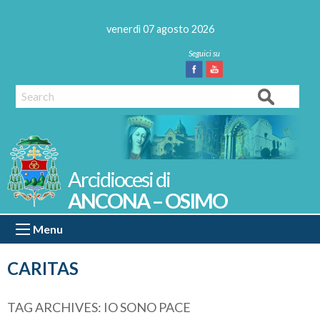
Skip
to
venerdì 07 agosto 2026
content
Facebook
Youtube
Search
ANCONA – OSIMO
Menu
CARITAS
TAG ARCHIVES:
IO SONO PACE