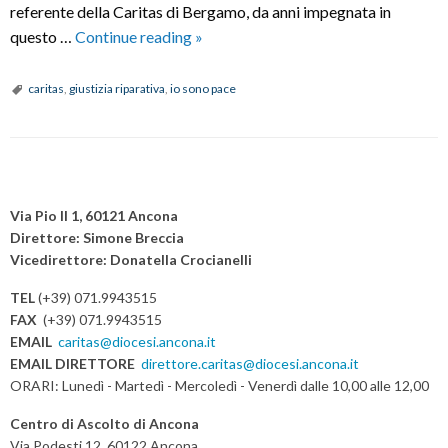
referente della Caritas di Bergamo, da anni impegnata in
“Io
questo …
Continue reading
»
sono
Pace”:
caritas
,
giustizia riparativa
,
io sono pace
percorsi
di
riconciliazione
P
per
o
una
Via Pio II 1, 60121 Ancona
s
giustizia
Direttore: Simone Breccia
Vicedirettore: Donatella Crocianelli
riparativa
t
N
TEL
(+39) 071.9943515
a
FAX
(+39) 071.9943515
v
EMAIL
caritas@diocesi.ancona.it
EMAIL DIRETTORE
direttore.caritas@diocesi.ancona.it
i
ORARI: Lunedì - Martedì - Mercoledì - Venerdì dalle 10,00 alle 12,00
g
a
Centro di Ascolto di Ancona
t
Via Podesti 12, 60122 Ancona