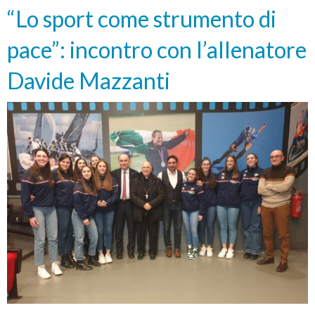
perdono
“Lo sport come strumento di
di
pace”: incontro con l’allenatore
Claudia
e
Davide Mazzanti
Irene