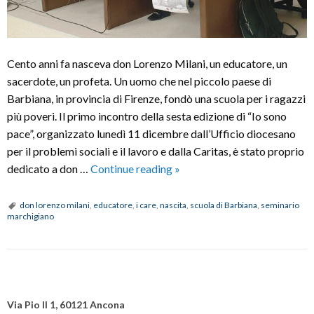
Cento anni fa nasceva don Lorenzo Milani, un educatore, un
sacerdote, un profeta. Un uomo che nel piccolo paese di
Barbiana, in provincia di Firenze, fondò una scuola per i ragazzi
più poveri. Il primo incontro della sesta edizione di “Io sono
pace”, organizzato lunedì 11 dicembre dall’Ufficio diocesano
per il problemi sociali e il lavoro e dalla Caritas, è stato proprio
L’eredità
dedicato a don …
Continue reading
»
di
don
don lorenzo milani
,
educatore
,
i care
,
nascita
,
scuola di Barbiana
,
seminario
marchigiano
Lorenzo
Milani
a
cento
P
anni
o
Via Pio II 1, 60121 Ancona
dalla