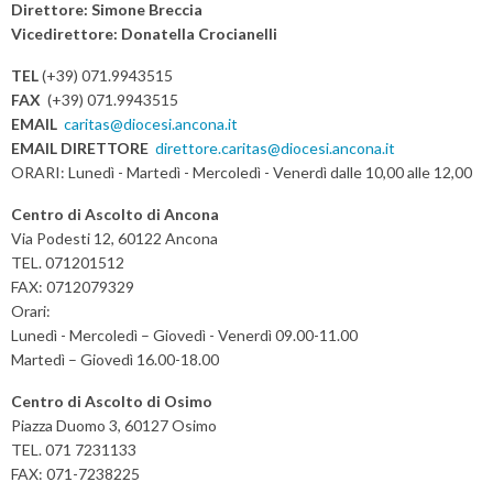
s
Direttore: Simone Breccia
nascita
Vicedirettore: Donatella Crocianelli
t
N
TEL
(+39) 071.9943515
a
FAX
(+39) 071.9943515
v
EMAIL
caritas@diocesi.ancona.it
EMAIL DIRETTORE
direttore.caritas@diocesi.ancona.it
i
ORARI: Lunedì - Martedì - Mercoledì - Venerdì dalle 10,00 alle 12,00
g
a
Centro di Ascolto di Ancona
t
Via Podesti 12, 60122 Ancona
TEL. 071201512
i
FAX: 0712079329
o
Orari:
n
Lunedì - Mercoledì – Giovedì - Venerdì 09.00-11.00
Martedì – Giovedì 16.00-18.00
Centro di Ascolto di Osimo
Piazza Duomo 3, 60127 Osimo
TEL. 071 7231133
FAX: 071-7238225