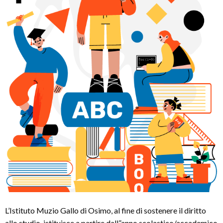
L’Istituto Muzio Gallo di Osimo, al fine di sostenere il diritto
allo studio, istituisce a partire dall”anno scolastico/accademico