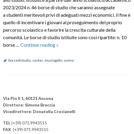
2023/2024 n. 46 borse di studio che saranno assegnate
a studenti meritevoli privi di adeguati mezzi economici. Il fine è
quello di incentivare i giovani al proseguimento del proprio
percorso scolastico e favorire la crescita culturale della
comunità. Le borse di studio istituite sono così ripartite: n. 10
BORSE
borse …
Continue reading
»
DI
STUDIO
borsedistudio
,
caritas
,
muziogallo
,
osimo
ISTITUTO
MUZIO
GALLO
P
OSIMO
o
Via Pio II 1, 60121 Ancona
s
Direttore: Simone Breccia
Vicedirettore: Donatella Crocianelli
t
N
TEL
(+39) 071.9943515
a
FAX
(+39) 071.9943515