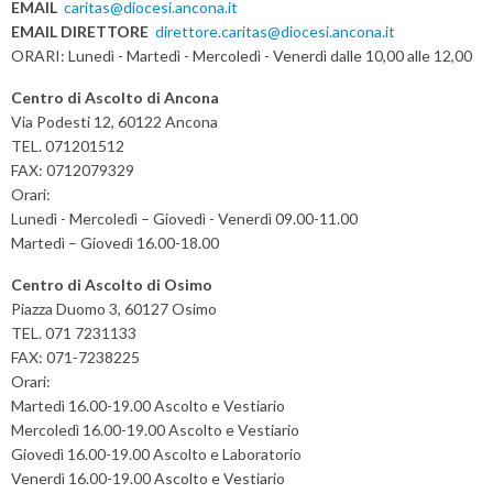
v
EMAIL
caritas@diocesi.ancona.it
EMAIL DIRETTORE
direttore.caritas@diocesi.ancona.it
i
ORARI: Lunedì - Martedì - Mercoledì - Venerdì dalle 10,00 alle 12,00
g
a
Centro di Ascolto di Ancona
t
Via Podesti 12, 60122 Ancona
TEL. 071201512
i
FAX: 0712079329
o
Orari:
n
Lunedì - Mercoledì – Giovedì - Venerdì 09.00-11.00
Martedì – Giovedì 16.00-18.00
Centro di Ascolto di Osimo
Piazza Duomo 3, 60127 Osimo
TEL. 071 7231133
FAX: 071-7238225
Orari:
Martedì 16.00-19.00 Ascolto e Vestiario
Mercoledì 16.00-19.00 Ascolto e Vestiario
Giovedì 16.00-19.00 Ascolto e Laboratorio
Venerdì 16.00-19.00 Ascolto e Vestiario