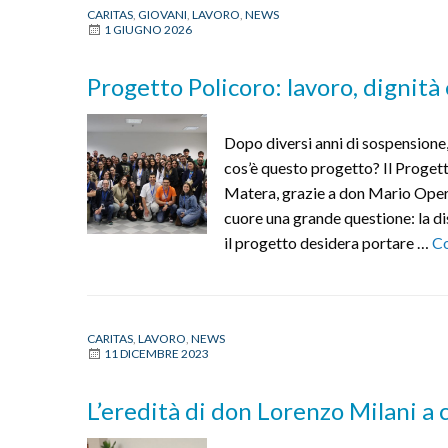
CARITAS
,
GIOVANI
,
LAVORO
,
NEWS
1 GIUGNO 2026
Progetto Policoro: lavoro, dignità 
Dopo diversi anni di sospensione,
cos’è questo progetto? Il Progett
Matera, grazie a don Mario Opert
cuore una grande questione: la di
il progetto desidera portare …
Co
CARITAS
,
LAVORO
,
NEWS
11 DICEMBRE 2023
L’eredità di don Lorenzo Milani a 