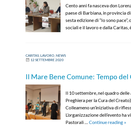
Cento anni fa nasceva don Lorenz
paese di Barbiana, in provincia di
sesta edizione di “Io sono pace”,
sociali e il lavoro e dalla Carita
CARITAS
,
LAVORO
,
NEWS
12 SETTEMBRE 2020
Il Mare Bene Comune: Tempo del 
Il 10 settembre, nel quadro delle
Preghiera per la Cura del Creato) 
Colleameno un’iniziativa di rifles
L’organizzazione dell’evento ha vi
Il
Pastorali …
Continue reading
»
Ma