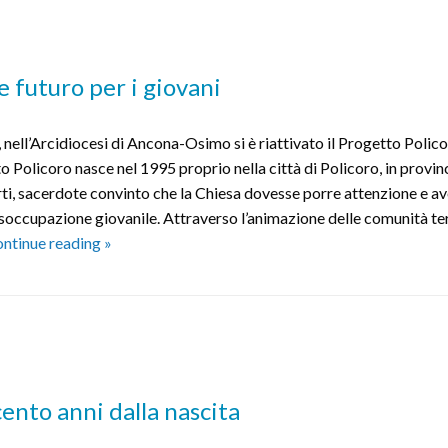
e futuro per i giovani
 nell’Arcidiocesi di Ancona-Osimo si è riattivato il Progetto Polic
o Policoro nasce nel 1995 proprio nella città di Policoro, in provinc
i, sacerdote convinto che la Chiesa dovesse porre attenzione e av
soccupazione giovanile. Attraverso l’animazione delle comunità terr
Progetto
ntinue reading
»
Policoro:
lavoro,
dignità
e
futuro
per
cento anni dalla nascita
i
giovani