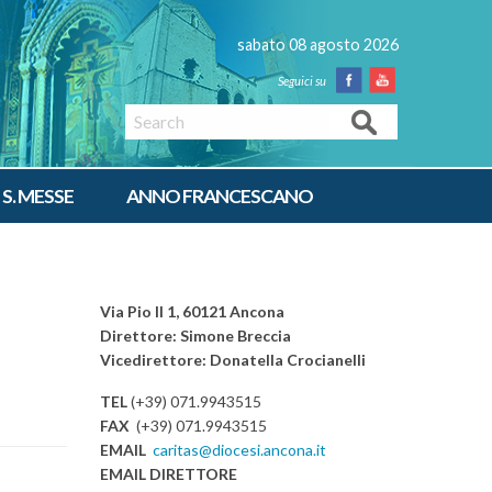
sabato 08 agosto 2026
Facebook
Youtube
Search
 S. MESSE
ANNO FRANCESCANO
Via Pio II 1, 60121 Ancona
Direttore: Simone Breccia
Vicedirettore: Donatella Crocianelli
TEL
(+39) 071.9943515
FAX
(+39) 071.9943515
EMAIL
caritas@diocesi.ancona.it
EMAIL DIRETTORE