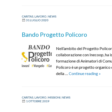
Be
Co
CARITAS
,
LAVORO
,
NEWS
Te
31 LUGLIO 2020
del
Cre
Bando Progetto Policoro
Te
del
Nell’ambito del Progetto Policor
Ris
collaborazione con Inecoop, ha ist
formazione di Animatori di Comuni
Policoro è un progetto organico d
Bando
della …
Continue reading
»
Proget
Policor
CARITAS
,
LAVORO
,
MISSIONI
,
NEWS
1 OTTOBRE 2019