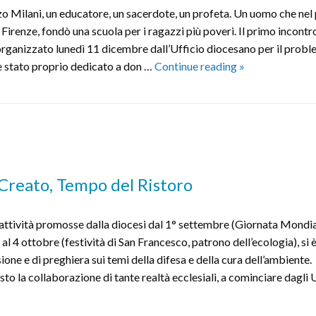
o Milani, un educatore, un sacerdote, un profeta. Un uomo che nel
 Firenze, fondò una scuola per i ragazzi più poveri. Il primo incontr
 organizzato lunedì 11 dicembre dall’Ufficio diocesano per il probl
L’eredità
s, è stato proprio dedicato a don …
Continue reading
»
di
don
Lorenzo
Milani
a
cento
Creato, Tempo del Ristoro
anni
dalla
 attività promosse dalla diocesi dal 1° settembre (Giornata Mondia
nascita
al 4 ottobre (festività di San Francesco, patrono dell’ecologia), si è
sione e di preghiera sui temi della difesa e della cura dell’ambiente.
sto la collaborazione di tante realtà ecclesiali, a cominciare dagli 
re