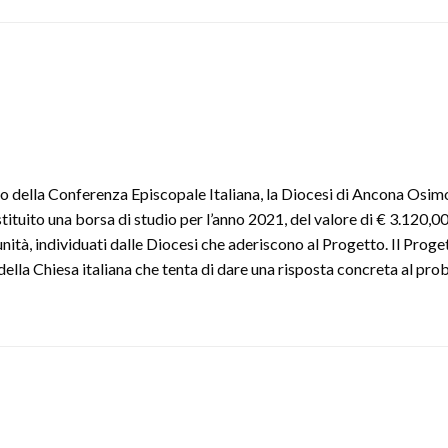
ne
mune:
mpo
ato,
mpo
o della Conferenza Episcopale Italiana, la Diocesi di Ancona Osimo
toro
ituito una borsa di studio per l’anno 2021, del valore di € 3.120,00,
tà, individuati dalle Diocesi che aderiscono al Progetto. Il Proge
ella Chiesa italiana che tenta di dare una risposta concreta al pr
to
o