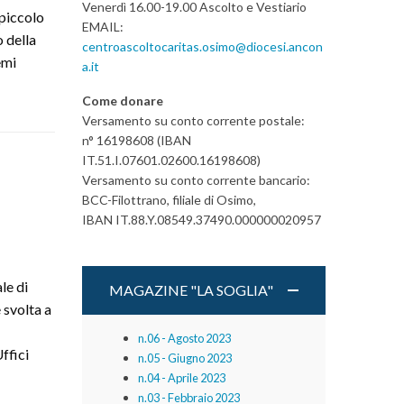
Venerdì 16.00-19.00 Ascolto e Vestiario
 piccolo
EMAIL:
o della
centroascoltocaritas.osimo@diocesi.ancon
emi
a.it
Come donare
Versamento su conto corrente postale:
n° 16198608 (IBAN
IT.51.I.07601.02600.16198608)
Versamento su conto corrente bancario:
BCC-Filottrano, filiale di Osimo,
IBAN IT.88.Y.08549.37490.000000020957
le di
MAGAZINE "LA SOGLIA"
 svolta a
n.06 - Agosto 2023
Uffici
n.05 - Giugno 2023
n.04 - Aprile 2023
n.03 - Febbraio 2023