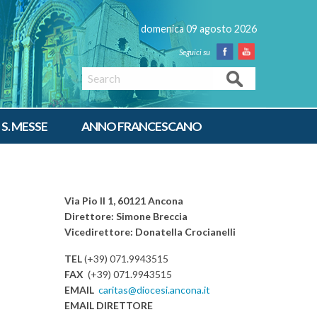
domenica 09 agosto 2026
Facebook
Youtube
Search
 S. MESSE
ANNO FRANCESCANO
Via Pio II 1, 60121 Ancona
Direttore: Simone Breccia
Vicedirettore: Donatella Crocianelli
TEL
(+39) 071.9943515
FAX
(+39) 071.9943515
EMAIL
caritas@diocesi.ancona.it
EMAIL DIRETTORE