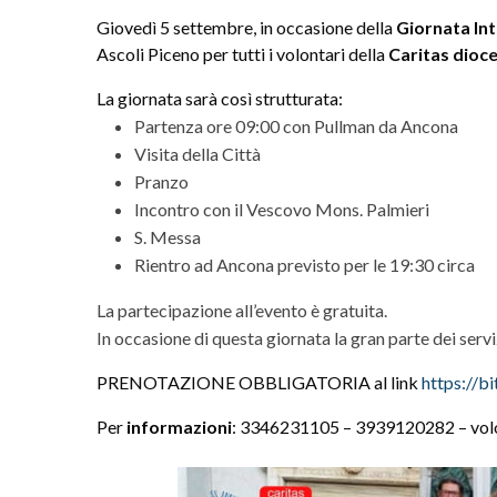
Giovedì 5 settembre, in occasione della
Giornata Int
Ascoli Piceno per tutti i volontari della
Caritas dioc
La giornata sarà così strutturata:
Partenza ore 09:00 con Pullman da Ancona
Visita della Città
Pranzo
Incontro con il Vescovo Mons. Palmieri
S. Messa
Rientro ad Ancona previsto per le 19:30 circa
La partecipazione all’evento è gratuita.
In occasione di questa giornata la gran parte dei servi
PRENOTAZIONE OBBLIGATORIA al link
https://b
Per
informazioni
: 3346231105 – 3939120282 – volo